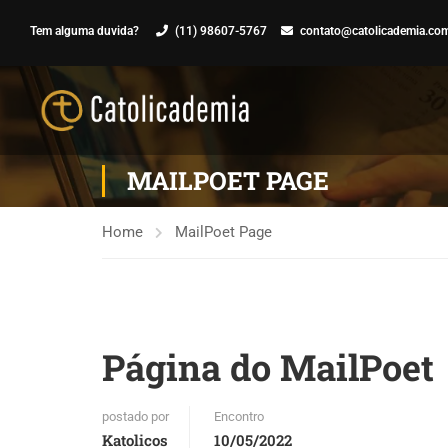
Tem alguma duvida?
(11) 98607-5767
contato@catolicademia.com
MAILPOET PAGE
Home
MailPoet Page
Página do MailPoet
postado por
Encontro
Katolicos
10/05/2022