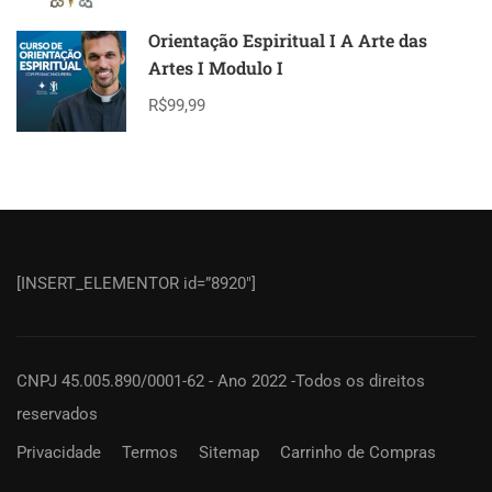
Orientação Espiritual I A Arte das
Artes I Modulo I
R$99,99
[INSERT_ELEMENTOR id=”8920″]
CNPJ 45.005.890/0001-62 - Ano 2022 -Todos os direitos
reservados
Privacidade
Termos
Sitemap
Carrinho de Compras