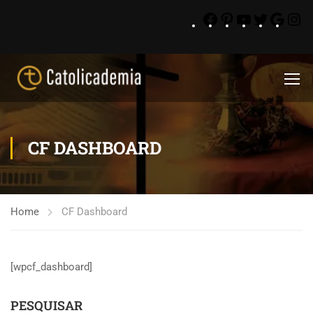
CF DASHBOARD
Home
CF Dashboard
[wpcf_dashboard]
PESQUISAR