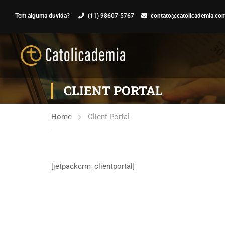
Tem alguma duvida?
(11) 98607-5767
contato@catolicademia.com
CLIENT PORTAL
Home
Client Portal
[jetpackcrm_clientportal]