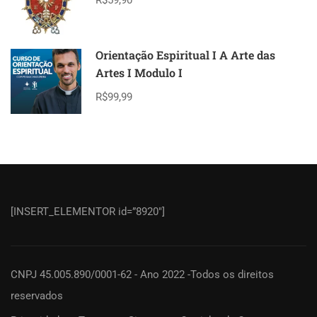
Orientação Espiritual I A Arte das
Artes I Modulo I
R$99,99
[INSERT_ELEMENTOR id=”8920″]
CNPJ 45.005.890/0001-62 - Ano 2022 -Todos os direitos
reservados