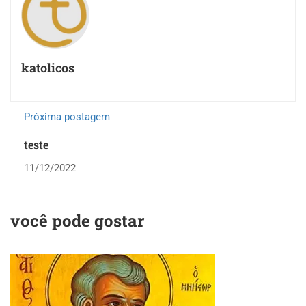
katolicos
Próxima postagem
teste
11/12/2022
você pode gostar
P
N