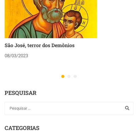
0
Nã
pr
mo
an
pr
São José, terror dos Demônios
pr
08/03/2023
T
Ni
PESQUISAR
CATEGORIAS