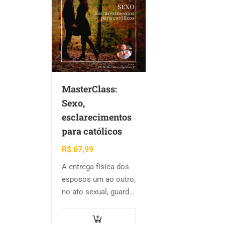
MasterClass:
Sexo,
esclarecimentos
para católicos
R$
67,99
A entrega física dos
esposos um ao outro,
no ato sexual, guarda
uma profundíssima
ligação simbólica