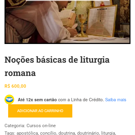
Noções básicas de liturgia
romana
R$
600,00
Até 12x sem cartão
com a Linha de Crédito.
Saiba mais
ADICIONAR AO CARRINHO
Categoria:
Cursos on-line
Tags:
apostólica
,
concílio
,
doutrina
,
doutrinário
,
liturgia
,