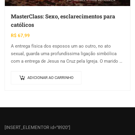
MasterClass: Sexo, esclarecimentos para
católicos
R$
67,99
A entrega física dos esposos um ao outro, no ato
sexual, guarda uma profundíssima ligação simbólica
com a entrega de Jesus na Cruz pela Igreja. O marido e
a…
ADICIONAR AO CARRINHO
[INSERT_ELEMENTOR id=”8920″]