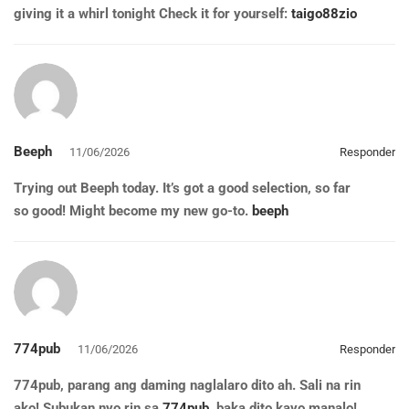
giving it a whirl tonight Check it for yourself:
taigo88zio
Beeph
11/06/2026
Responder
Trying out Beeph today. It’s got a good selection, so far
so good! Might become my new go-to.
beeph
774pub
11/06/2026
Responder
774pub, parang ang daming naglalaro dito ah. Sali na rin
ako! Subukan nyo rin sa
774pub
, baka dito kayo manalo!