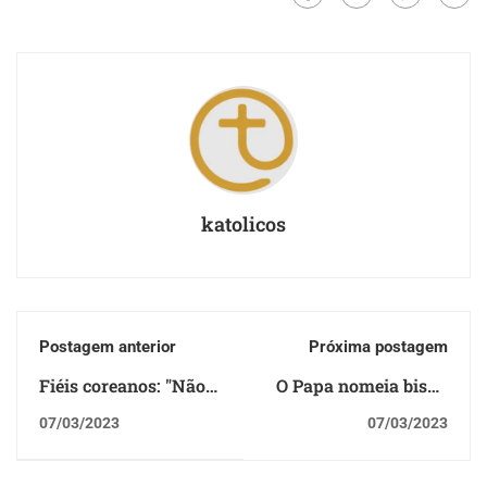
katolicos
Postagem anterior
Próxima postagem
Fiéis coreanos: "Não
O Papa nomeia bispo
esqueçamos as
auxiliar para a
07/03/2023
07/03/2023
vítimas do terremoto
Arquidiocese de Porto
na Turquia e Síria"
Alegre