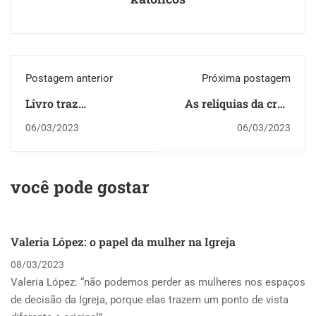
Postagem anterior
Próxima postagem
Livro traz
As relíquias da cruz
Manuscritos do Pe.
de Jesus, uma
06/03/2023
06/03/2023
Cláudio Ruyer SJ
peregrinação de
sobre Batalha do
séculos entre fé e
M'Bororé (1641)
arqueologia
você pode gostar
Valeria López: o papel da mulher na Igreja
08/03/2023
Valeria López: “não podemos perder as mulheres nos espaços
de decisão da Igreja, porque elas trazem um ponto de vista