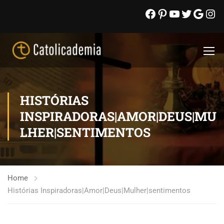
HISTÓRIAS
INSPIRADORAS|AMOR|DEUS|MU
LHER|SENTIMENTOS
Home
Histórias Inspiradoras|Amor|Deus|Mulher|sentimentos