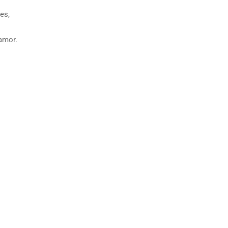
es,
amor.