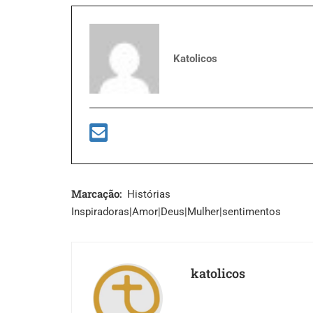
Katolicos
Marcação:
Histórias
Inspiradoras|Amor|Deus|Mulher|sentimentos
katolicos