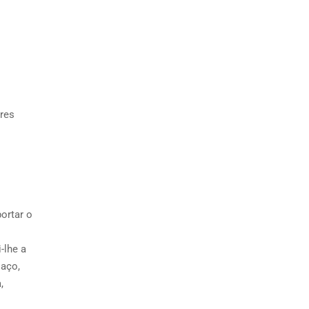
res
ortar o
-lhe a
saço,
,