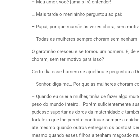
– Meu amor, você jamais irá entender!
… Mais tarde o menininho perguntou ao pai:
– Papai, por que mamãe às vezes chora, sem mot
– Todas as mulheres sempre choram sem nenhum mo
O garotinho cresceu e se tornou um homem. E, de 
choram, sem ter motivo para isso?
Certo dia esse homem se ajoelhou e perguntou a D
– Senhor, diga-me… Por que as mulheres choram com
– Quando eu criei a mulher, tinha de fazer algo mui
peso do mundo inteiro… Porém suficientemente suave
pudesse suportar as dores da maternidade e também
fortaleza que lhe permite continuar sempre a cuida
até mesmo quando outros entregam os pontos! Dei-l
mesmo quando esses filhos a tenham magoado mu