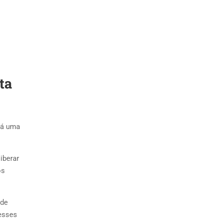
ta
rá uma
iberar
os
 de
esses