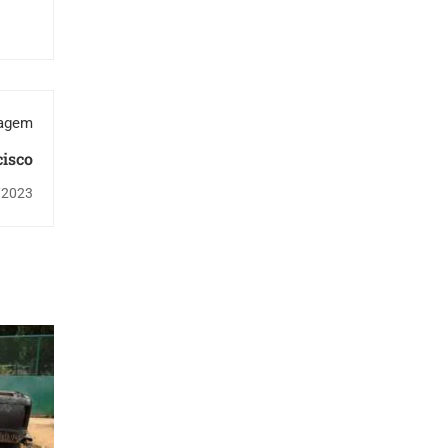
tagem
cisco
/2023