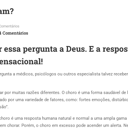
ram?
Comentários
4 Comentários
essa pergunta a Deus. E a respos
sensacional!
rgunta a médicos, psicólogos ou outros especialista talvez recebe
por muitas razões diferentes. O choro é uma forma saudável de l
do por uma variedade de fatores, como: fortes emoções, distúrbi
são”.
choro é uma resposta humana natural e normal a uma ampla gama
 em chorar. Porém, o choro em excesso pode acender um alerta. N