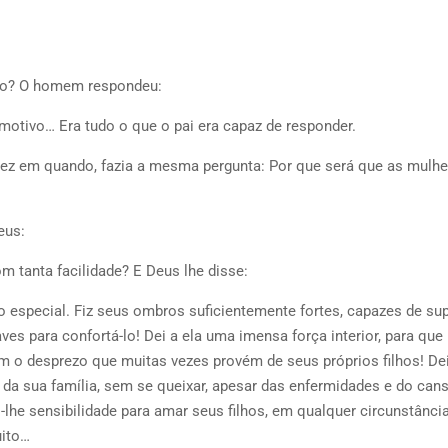
ivo? O homem respondeu:
tivo… Era tudo o que o pai era capaz de responder.
vez em quando, fazia a mesma pergunta: Por que será que as mulhe
eus:
 tanta facilidade? E Deus lhe disse:
to especial. Fiz seus ombros suficientemente fortes, capazes de sup
s para confortá-lo! Dei a ela uma imensa força interior, para que
 o desprezo que muitas vezes provém de seus próprios filhos! Dei
r da sua família, sem se queixar, apesar das enfermidades e do can
he sensibilidade para amar seus filhos, em qualquer circunstância
ito…