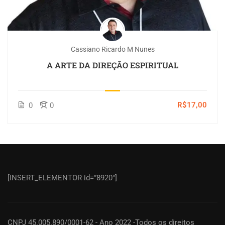
Cassiano Ricardo M Nunes
A ARTE DA DIREÇÃO ESPIRITUAL
R$17,00
0
0
[INSERT_ELEMENTOR id=”8920″]
CNPJ 45.005.890/0001-62 - Ano 2022 -Todos os direitos