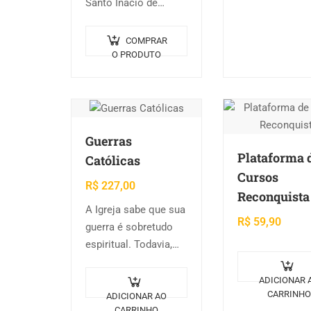
Santo Inácio de
preço mais bar
Loyola pelos 500
assinatura.
anos dos preciosos
COMPRAR
Exercícios
O PRODUTO
Espirituais. Estas
duas palavras, muito
ricas, são capazes de
elevar uma…
Guerras
Plataforma 
Católicas
Cursos
R$
227,00
Reconquista
A Igreja sabe que sua
R$
59,90
guerra é sobretudo
espiritual. Todavia,
por vezes, os fiéis
devem exercer o seu
ADICIONAR 
CARRINHO
justo direito de
ADICIONAR AO
CARRINHO