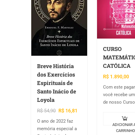
CURSO
MATEMÁTI
CATÓLICA
Breve História
dos Exercícios
R$
1.890,00
Espirituais de
Com este paga
Santo Inácio de
você recebe um
Loyola
de nosso Curso
Matemática Cat
R$
54,90
R$
16,81
Por se compro
O ano de 2022 faz
conosco por 1 
ADICIONAR 
memória especial a
CARRINHO
você garante u