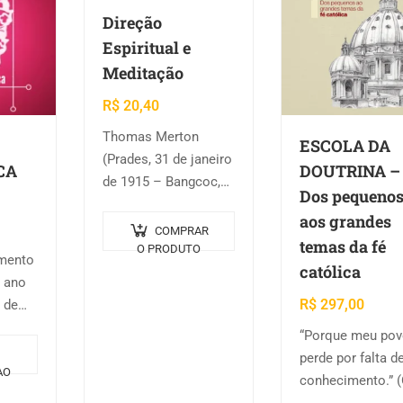
Direção
Espiritual e
Meditação
R$
20,40
Thomas Merton
ESCOLA DA
(Prades, 31 de janeiro
CA
DOUTRINA –
de 1915 – Bangcoc,
Dos pequeno
10 de dezembro de
aos grandes
1968) foi um escritor
COMPRAR
temas da fé
católico do século
O PRODUTO
mento
católica
XX. Monge trapista da
 ano
Abadia de
R$
297,00
 de
Gethsemani,
ólica.
“Porque meu pov
Kentucky,…
meter
perde por falta d
ano,
AO
conhecimento.” 
m