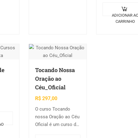
4,6) O profeta Os
ato da
já fazia o lament
Senhor ser ouvid
ADICIONAR A
CARRINHO
nos tempos do
Antigo Testamen
Se em…
de
Tocando Nossa
Oração ao
Céu_Oficial
R$
297,00
O curso Tocando
nossa Oração ao Céu
Oficial é um curso de
AO
violão para iniciantes