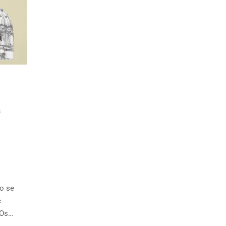
s
o se
e
(Os