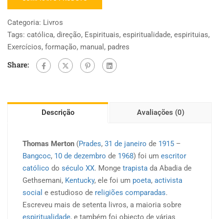
Categoria:
Livros
Tags:
católica
,
direção
,
Espirituais
,
espiritualidade
,
espirituias
,
Exercícios
,
formação
,
manual
,
padres
Share:
Descrição
Avaliações (0)
Thomas Merton
(
Prades
,
31 de janeiro
de
1915
–
Bangcoc
,
10 de dezembro
de
1968
) foi um
escritor
católico
do
século XX
. Monge
trapista
da Abadia de
Gethsemani,
Kentucky
, ele foi um
poeta
,
activista
social
e estudioso de
religiões comparadas
.
Escreveu mais de setenta livros, a maioria sobre
espiritualidade
, e também foi objecto de várias