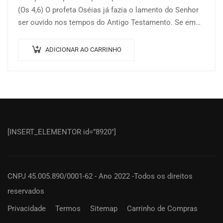
(Os 4,6) O profeta Oséias já fazia o lamento do Senhor
ser ouvido nos tempos do Antigo Testamento. Se em…
ADICIONAR AO CARRINHO
[INSERT_ELEMENTOR id=”8920″]
CNPJ 45.005.890/0001-62 - Ano 2022 -Todos os direitos
reservados
Privacidade
Termos
Sitemap
Carrinho de Compras