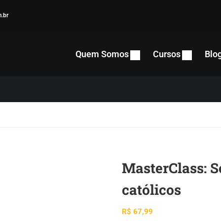
.br
Quem Somos
Cursos
Blo
MasterClass: S
católicos
R$
67,99