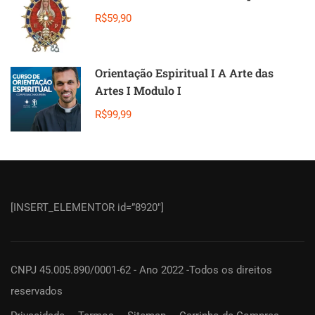
R$59,90
Orientação Espiritual I A Arte das
Artes I Modulo I
R$99,99
[INSERT_ELEMENTOR id=”8920″]
CNPJ 45.005.890/0001-62 - Ano 2022 -Todos os direitos
reservados