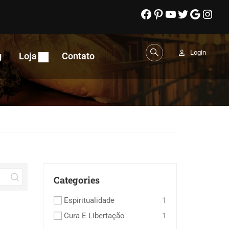
Login
g
Loja
Contato
Categories
Espiritualidade
1
Cura E Libertação
1