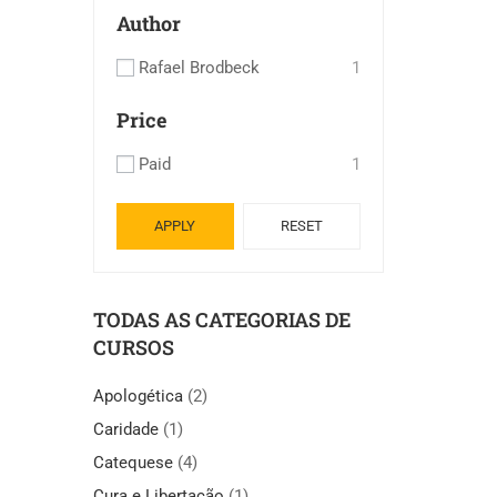
Author
Rafael Brodbeck
1
Price
Paid
1
APPLY
RESET
TODAS AS CATEGORIAS DE
CURSOS
Apologética
(2)
Caridade
(1)
Catequese
(4)
Cura e Libertação
(1)