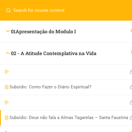
Tem alguma duvida?
(11) 98607-5767
contato@catolicademia.com
[INSERT_ELEMENTOR id=”8920″]
01Apresentação do Modulo I
CNPJ 45.005.890/0001-62 - Ano 2022 -Todos os dire
02 - A Atitude Contemplativa na Vida
Subsídio: Como Fazer o Diário Espiritual?
Subsídio: Deus não fala a Almas Tagarelas – Santa Faustina