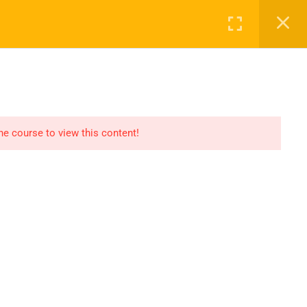
Login
g
Loja
Contato
cidade
Termos
Sitemap
Carrinho de Compras
the course to view this content!