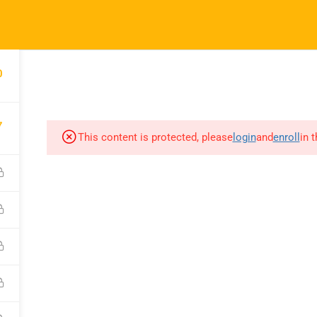
.br
0
Quem Somos
Cursos
Blo
itos reservados
Priva
7
This content is protected, please
login
and
enroll
in 