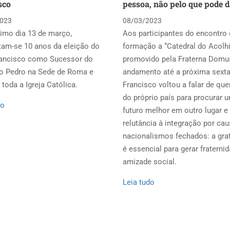
sco
pessoa, não pelo que pode d
023
08/03/2023
imo dia 13 de março,
Aos participantes do encontro
am-se 10 anos da eleição do
formação a “Catedral do Acolh
ancisco como Sucessor do
promovido pela Fraterna Domu
o Pedro na Sede de Roma e
andamento até a próxima sexta-
toda a Igreja Católica.
Francisco voltou a falar de qu
do próprio país para procurar 
do
futuro melhor em outro lugar e
relutância à integração por ca
nacionalismos fechados: a gra
é essencial para gerar fraterni
amizade social.
Leia tudo