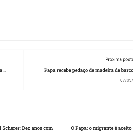
Próxima pos
ia
Papa recebe pedaço de madeira de barc
tada
naufragou na Cal
07/03
l Scherer: Dez anos com
O Papa: o migrante é aceit