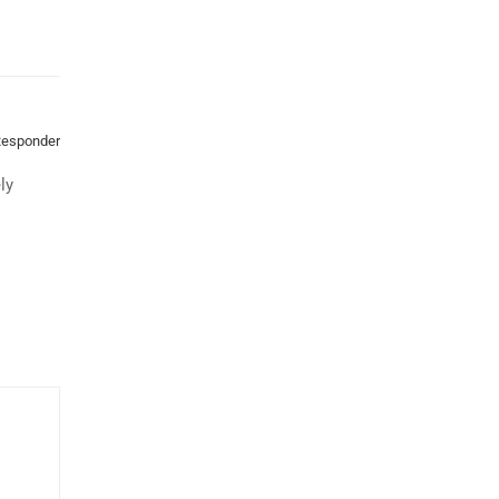
esponder
ly