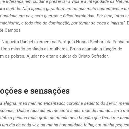
e liderança, em cuidar e preservar a vida e a integridade da Nature
aro e nítido. Não apenas garantem um mundo mais sustentável e li
manidade em paz, sem guerras e ódios homicidas. Por isso, torna-s
 machismo, e todo tipo de dominação, por tornar-se cega e injusta“.
 de Campos
va Nogueira Rangel exercem na Paróquia Nossa Senhora da Penha n
s. Uma missão confiada as mulheres. Bruna acumula a função de
os pobres. Ajudar no altar e cuidar do Cristo Sofredor.
oções e sensações
 alegria: meu menino encantador, coroinha sedento do servir, meni
esponder. Quase todo dia eu me sinto a pior mãe do mundo… erro mui
sinto a pessoa mais grata do mundo pela benção que Deus me con
do um dia de cada vez, na minha humanidade falha, em minha pequen