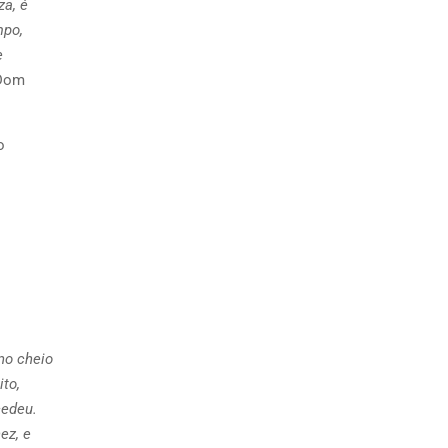
za, é
mpo,
e
Dom
o
no cheio
to,
cedeu.
ez, e