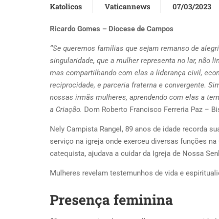
Katolicos
Vaticannews
07/03/2023
Ricardo Gomes – Diocese de Campos
“
Se queremos famílias que sejam remanso de alegri
singularidade, que a mulher representa no lar, não 
mas compartilhando com elas a liderança civil, econô
reciprocidade, e parceria fraterna e convergente. 
nossas irmãs mulheres, aprendendo com elas a ternu
a Criação.
Dom Roberto Francisco Ferreria Paz – B
Nely Campista Rangel, 89 anos de idade recorda sua
serviço na igreja onde exerceu diversas funções n
catequista, ajudava a cuidar da Igreja de Nossa S
Mulheres revelam testemunhos de vida e espiritual
Presença feminina