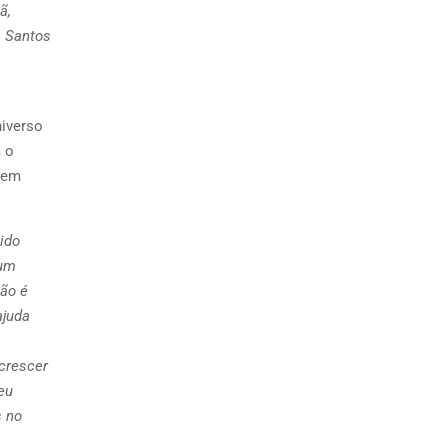
ã,
s Santos
niverso
 o
guem
ido
 um
não é
ajuda
 crescer
eu
s no