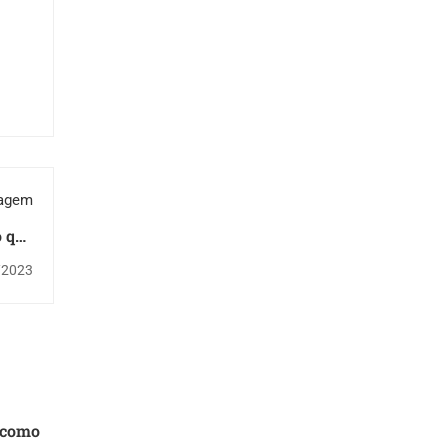
tagem
o que
ábria
/2023
o como