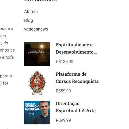
Aleteia
Blog
ade e a
vaticannews
ica,
e, da
Espiritualidade e
ramos as
Desenvolvimento
a e toda
Pessoal
R$189,90
Plataforma de
 para o
Cursos Reconquista
) foi
R$59,90
Orientação
Espiritual I A Arte
das Artes I Modulo
R$99,99
I