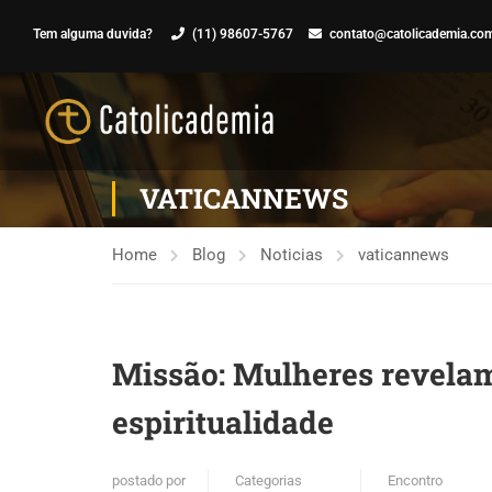
Tem alguma duvida?
(11) 98607-5767
contato@catolicademia.com
VATICANNEWS
Home
Blog
Noticias
vaticannews
Missão: Mulheres revelam
espiritualidade
postado por
Categorias
Encontro