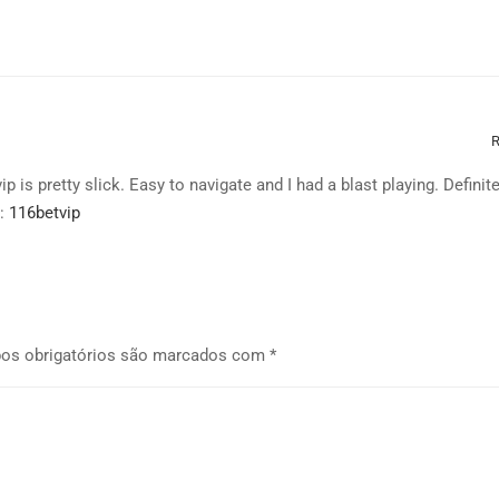
R
p is pretty slick. Easy to navigate and I had a blast playing. Definite
e:
116betvip
os obrigatórios são marcados com
*