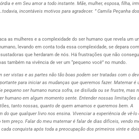
dia e em Seu amor a todo instante. Mãe, mulher, esposa, filha, irm
…todavia, incontáveis motivos para agradecer. ” Camila Peçanha do
aca as mulheres e a complexidade do ser humano que revela um u
 humano, levando em conta toda essa complexidade, se depara com
e assustadoras que herdaram de nós. Há frustrações que não conse
boas também na vivência de ver um “pequeno você” no mundo.
ser vistas e as partes não tão boas podem ser tratadas com o dev
ortante para iniciar as mudanças que queremos fazer. Maternar é
e pequeno ser humano nunca sofra, se disiluda ou se frustre, mas 
 ser humano em algum momento sente. Entender nossas limitações 
stões, tanto nossas, quanto de quem amamos e queremos bem. A
do que qualquer livro nos ensina. Vivenciar a experiência de vê-lo
o tem preço. Falar do meu maternar é falar de dias difíceis, vendo m
cada conquista após toda a preocupação dos primeiros vinte e doi