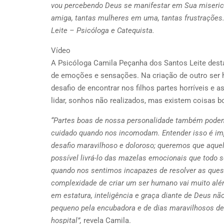
vou percebendo Deus se manifestar em Sua misericór
amiga, tantas mulheres em uma, tantas frustrações
Leite – Psicóloga e Catequista.
Vídeo
A Psicóloga Camila Peçanha dos Santos Leite dest
de emoções e sensações. Na criação de outro ser
desafio de encontrar nos filhos partes horríveis 
lidar, sonhos não realizados, mas existem coisas 
“Partes boas de nossa personalidade também podem 
cuidado quando nos incomodam. Entender isso é imp
desafio maravilhoso e doloroso; queremos que aquel
possível livrá-lo das mazelas emocionais que todo
quando nos sentimos incapazes de resolver as que
complexidade de criar um ser humano vai muito além 
em estatura, inteligência e graça diante de Deus nã
pequeno pela encubadora e de dias maravilhosos de 
hospital”,
revela Camila.