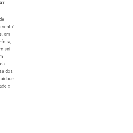
ar
 de
imento”
s, em
feira,
em sai
um
 da
usa dos
tuidade
dade e