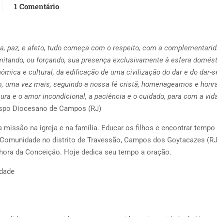
1 Comentário
a, paz, e afeto, tudo começa com o respeito, com a complementarid
limitando, ou forçando, sua presença exclusivamente à esfera domést
mica e cultural, da edificação de uma civilização do dar e do dar-s
Sim, uma vez mais, seguindo a nossa fé cristã, homenageamos e hon
ra e o amor incondicional, a paciência e o cuidado, para com a vid
ispo Diocesano de Campos (RJ)
 missão na igreja e na família. Educar os filhos e encontrar tempo
a Comunidade no distrito de Travessão, Campos dos Goytacazes (RJ
enhora da Conceição. Hoje dedica seu tempo a oração.
idade