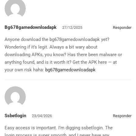
Bg678gamedownloadapk
27/12/2025
Responder
Anyone download the bg678gamedownloadapk yet?
Wondering if it’s legit. Always a bit wary about
downloading APKs, you know? Has there been malware or
anything found, and is it worth it? Get the APK here — at
your own risk haha:
bg678gamedownloadapk
Ssbetlogin
23/04/2026
Responder
Easy access is important. I’m digging ssbetlogin. The
login process is super smooth, and I never have any