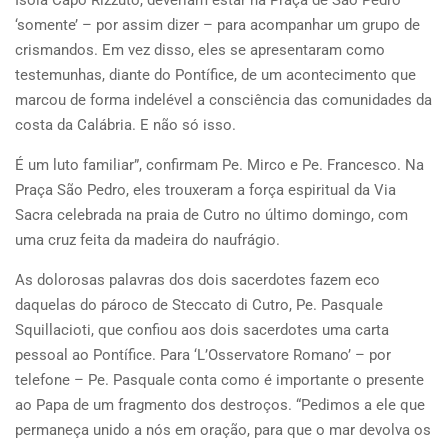
Isola Capo Rizzuto, deveriam estar na Praça de São Pedro
‘somente’ – por assim dizer – para acompanhar um grupo de
crismandos. Em vez disso, eles se apresentaram como
testemunhas, diante do Pontífice, de um acontecimento que
marcou de forma indelével a consciência das comunidades da
costa da Calábria. E não só isso.
É um luto familiar”, confirmam Pe. Mirco e Pe. Francesco. Na
Praça São Pedro, eles trouxeram a força espiritual da Via
Sacra celebrada na praia de Cutro no último domingo, com
uma cruz feita da madeira do naufrágio.
As dolorosas palavras dos dois sacerdotes fazem eco
daquelas do pároco de Steccato di Cutro, Pe. Pasquale
Squillacioti, que confiou aos dois sacerdotes uma carta
pessoal ao Pontífice. Para ‘L’Osservatore Romano’ – por
telefone – Pe. Pasquale conta como é importante o presente
ao Papa de um fragmento dos destroços. “Pedimos a ele que
permaneça unido a nós em oração, para que o mar devolva os