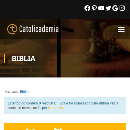
BIBLIA
Marcado:
Biblia
Este tópico contém 0 resposta, 1 voz e foi atualizado pela última vez
3
anos, 10 meses atrás
por
Katolicos
.
Autor
Posts