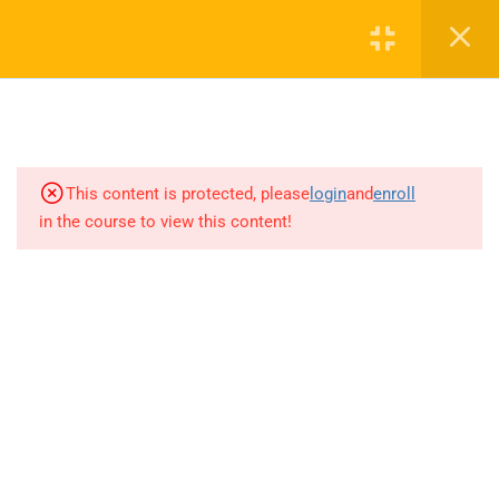
[INSERT_ELEMENTOR id=”8920″]
3
01 - O Equilíbrio das
Emoções Pelo
CNPJ 45.005.890/0001-62 - Ano 2022 -Todos os direitos
Desenvolvimento da Fé
This content is protected, please
login
and
enroll
reservados
in the course to view this content!
Privacidade
Termos
Sitemap
Carrinho de Compras
4
02 - A vida de oração
1
03 - Qual o sentido desta
vida
Qual o sentido da nossa vida