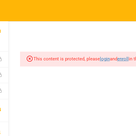
.br
3
Quem Somos
Cursos
Blo
itos reservados
Priva
This content is protected, please
login
and
enroll
in 
4
1