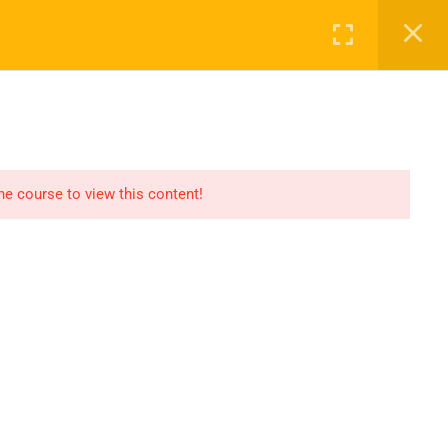
Login
g
Loja
Contato
cidade
Termos
Sitemap
Carrinho de Compras
the course to view this content!