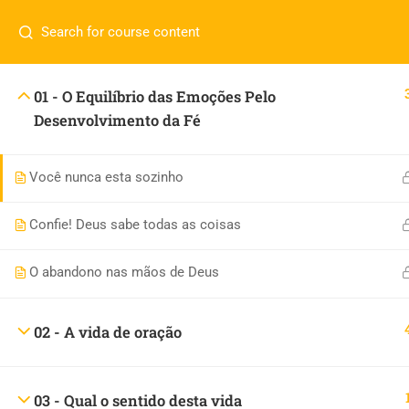
Tem alguma duvida?
(11) 98607-5767
contato@catolicademia.com
[INSERT_ELEMENTOR id=”8920″]
01 - O Equilíbrio das Emoções Pelo
Desenvolvimento da Fé
CNPJ 45.005.890/0001-62 - Ano 2022 -Todos os dire
Você nunca esta sozinho
Confie! Deus sabe todas as coisas
O abandono nas mãos de Deus
02 - A vida de oração
03 - Qual o sentido desta vida