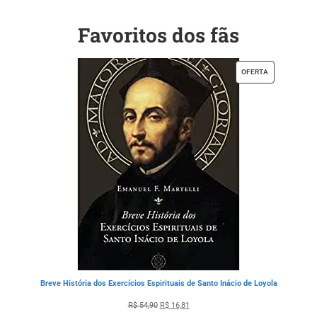
Favoritos dos fãs
OFERTA
Breve História dos Exercícios Espirituais de Santo Inácio de Loyola
R$
54,90
R$
16,81