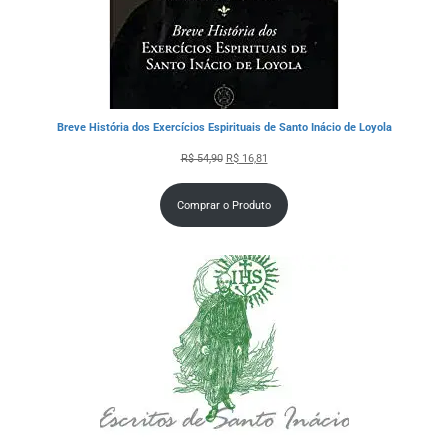
Breve História dos Exercícios Espirituais de Santo Inácio de Loyola
R$
54,90
R$
16,81
Comprar o Produto