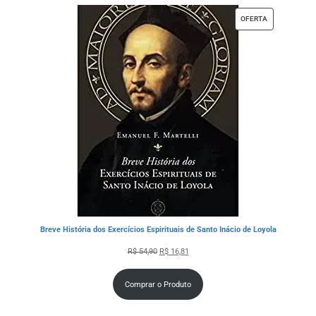
OFERTA
Breve História dos Exercícios Espirituais de Santo Inácio de Loyola
R$
54,90
R$
16,81
Comprar o Produto